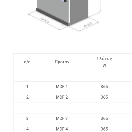
Πλάτος
α/α
Προϊόν
W
1
MDF 1
365
2
MDF 2
365
3
MDF 3
365
4
MDF 4
365