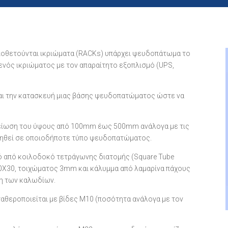
ποθετούνται ικριώματα (RACKs) υπάρχει ψευδοπάτωμα το
 ενός ικριώματος με τον απαραίτητο εξοπλισμό (UPS,
και την κατασκευή μιας βάσης ψευδοπατώματος ώστε να
ομείωση του ύψους από 100mm έως 500mm ανάλογα με τις
τηθεί σε οποιοδήποτε τύπο ψευδοπατώματος.
ό από κοιλοδοκό τετράγωνης διατομής (Square Tube
 30Χ30, τοιχώματος 3mm και κάλυμμα από λαμαρίνα πάχους
η των καλωδίων.
ταθεροποιείται με βίδες Μ10 (ποσότητα ανάλογα με τον