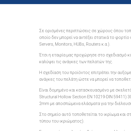
Σε ορισμένες περιπτώσεις σε χώρους όπου το
οποίο δεν μπορεί να αντέξει στατικά το φορτίο
Servers, Monitors, HUBs, Routers κ.α.).
Έτσι η εταιρία μας προχώρησε στο σχεδιασμό 
καλύψει τις ανάγκες των πελατών της.
Η σχεδίαση του προϊόντος επιτρέπει την αυξ
ανάγκες του πελάτη ώστε να μπορεί να τοποθε
Είναι δομημένο και κατασκευασμένο με σκελετ
Structural Hollow Section EN 10219-DIN 59411)
2mm με αποσπώμενα ελάσματα για την διέλευσ
Στο σημείο αυτό τοποθετείται το ικρίωμα και σ
τύπου του ικριώματος).